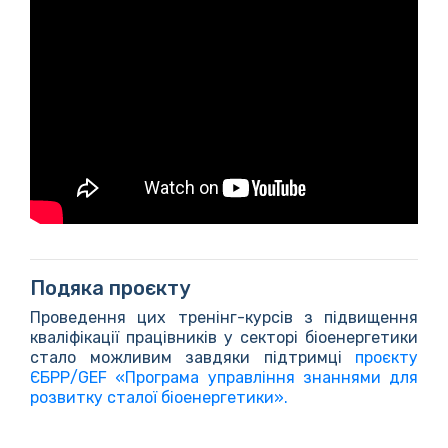
Подяка проєкту
Проведення цих тренінг-курсів з підвищення
кваліфікації працівників у секторі біоенергетики
стало можливим завдяки підтримці
проєкту
ЄБРР/GEF «Програма управління знаннями для
розвитку сталої біоенергетики».