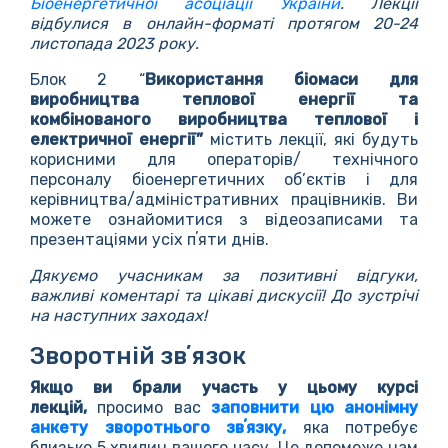
Біоенергетичної асоціації України
. Лекції
відбулися в онлайн-форматі протягом 20-24
листопада 2023 року.
Блок 2 “
Використання біомаси для
виробництва теплової енергії та
комбінованого виробництва теплової і
електричної енергії”
містить лекції, які будуть
корисними для операторів/ технічного
персоналу біоенергетичних об’єктів і для
керівництва/адміністративних працівників. Ви
можете ознайомитися з відеозаписами та
презентаціями усіх пʼяти днів.
Дякуємо учасникам за позитивні відгуки,
важливі коментарі та цікаві дискусії! До зустрічі
на наступних заходах!
Зворотній звʼязок
Якщо ви брали участь у цьому курсі
лекцій,
просимо вас
заповнити цю анонімну
анкету зворотнього звʼязку,
яка потребує
близько 5 хвилин вашого часу. Це допоможе нам