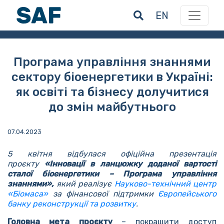
EN
Програма управління знаннями
сектору біоенергетики в Україні:
як освіті та бізнесу долучитися
до змін майбутнього
07.04.2023
5 квітня
відбулася офіційна презентація
проєкту
«Інновації в ланцюжку доданої вартості
сталої біоенергетики – Програма управління
знаннями»,
який реалізує
Науково-технічний центр
«Біомаса»
за фінансової підтримки
Європейського
банку реконструкції та розвитку
.
Головна мета проєкту
– покращити доступ