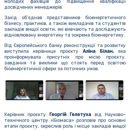
молодих фахівців до підвищення кваліфікації
досвідчених менеджерів.
Захід об’єднав представників біоенергетичного
бізнесу, практиків, а також викладачів та студентів
закладів вищої освіти, які вивчають та досліджують
відновлювану енергетику та зокрема біоенергетику.
Від Європейського банку реконструкції та розвитку
виступила керівниця проєкту
Аліна Білан,
яка
проінформувала присутніх про місію проєкту,
завдання та виклики що стоять перед освітою
біоенергетичної сфери за поточних умов.
Керівник проєкту
Георгій Гелетуха
від Науково-
технічного центру «Біомаса» розповів про основні
етапи проєкту, окреслив роль і місце закладів вищої