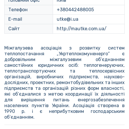
Головний офіс
Київ
Телефон
+380442488005
E-mail
utke@i.ua
Сайт
http://mautke.com.ua/
Міжгалузева асоціація з розвитку систем
теплопостачання „Укртеплокомуненерго” є
добровільним міжгалузевим об’єднанням
самостійних юридичних осіб: теплогенеруючих,
теплотранспортуючих та теплосервісних
організацій, виробничих підприємств, науково-
дослідних, проектних, ремонтобудівельних та інших
підприємств та організацій різних форм власності,
які об’єдналися з метою координації їх діяльності
для вирішення питань енергозабезпечення
населених пунктів України. Асоціація створена в
1990 р. і є неприбутковим господарським
об’єднанням.