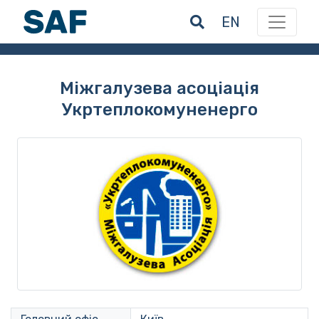
EN
Міжгалузева асоціація
Укртеплокомуненерго