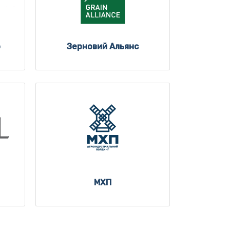
о
Зерновий Альянс
МХП