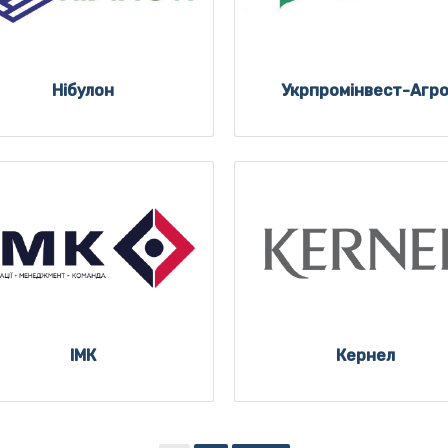
Нібулон
Укрпромінвест-Агр
ІМК
Кернел