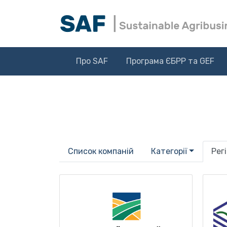
Про SAF
Програма ЄБРР та GEF
Список компаній
Категорії
Рег