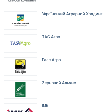
Список компаній
Український Аграрний Холдинг
ТАС Агро
Галс Агро
Зерновий Альянс
ІМК