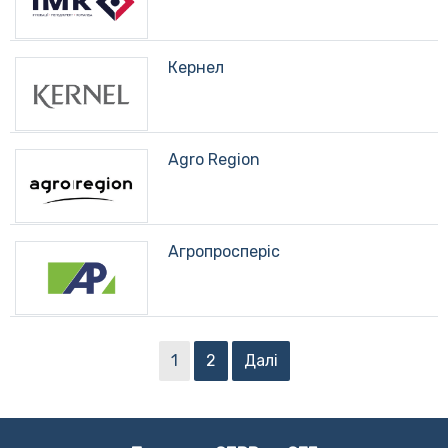
Кернел
Agro Region
Агропросперіс
1
2
Далі