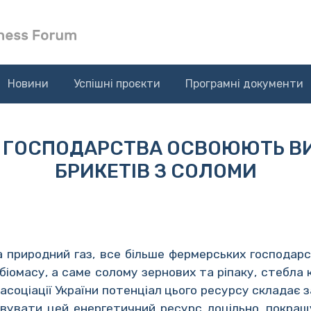
Новини
Успішні проєкти
Програмні документи
І ГОСПОДАРСТВА ОСВОЮЮТЬ В
БРИКЕТІВ З СОЛОМИ
а природний газ, все більше фермерських господарс
обіомасу, а саме солому зернових та ріпаку, стебла
асоціації України потенціал цього ресурсу складає з
товувати цей енергетичний ресурс доцільно, покра