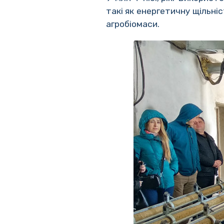
такі як енергетичну щільні
агробіомаси.