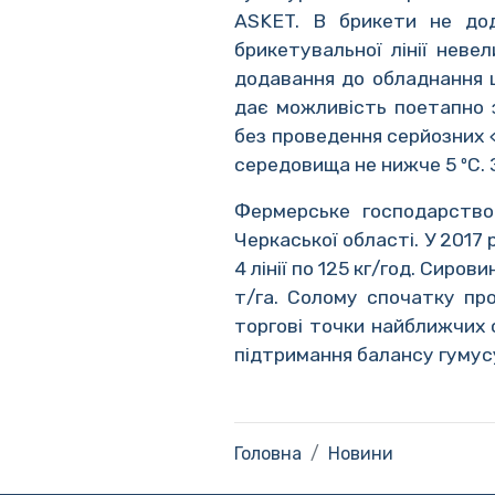
ASKET. В брикети не дод
брикетувальної лінії неве
додавання до обладнання 
дає можливість поетапно 
без проведення серйозних 
середовища не нижче 5 ºС. 
Фермерське господарство
Черкаської області. У 2017
4 лінії по 125 кг/год. Сир
т/га. Солому спочатку пр
торгові точки найближчих 
підтримання балансу гумус
Головна
Новини