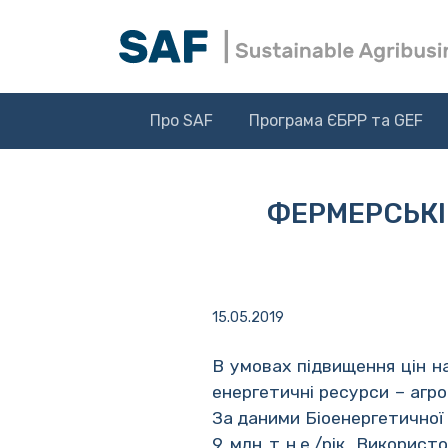
Про SAF
Програма ЄБРР та GEF
ФЕРМЕРСЬК
15.05.2019
В умовах підвищення цін н
енергетичні ресурси – агр
За даними Біоенергетичної 
9 млн т н.е./рік. Викорис