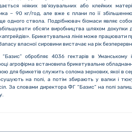
ається ніяких зв’язувальних або клейких матері
лика – 90 кг/год, але вже є плани по її збільшенн
ще одного ствола. Подрібнювач біомаси являє собо
збільшувати обсяги виробництва шляхом докупки де
«апгрейдів». Брикетувальна лінія може працювати 
Запасу власної сировини вистачає на рік безперервн
 “Базис” обробляє 4036 гектарів в Уманському і
 році агрофірма встановила брикетувальне обладнанн
овиною для брикетів служить солома зернових, якої в 
осушують на полі, а потім збирають у валки і тю
сіл. За словами директора ФГ “Базис” на полі зал
у.