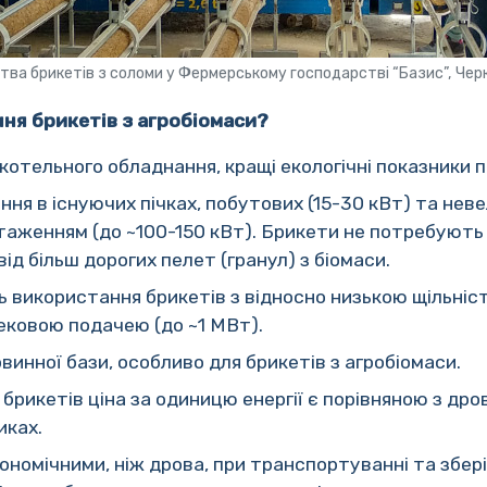
цтва брикетів з соломи у Фермерському господарстві “Базис”, Чер
ння брикетів з агробіомаси?
котельного обладнання, кращі екологічні показники 
ня в існуючих пічках, побутових (15-30 кВт) та не
таженням (до ~100-150 кВт). Брикети не потребують
від більш дорогих пелет (гранул) з біомаси.
 використання брикетів з відносно низькою щільніст
ековою подачею (до ~1 МВт).
винної бази, особливо для брикетів з агробіомаси.
У брикетів ціна за одиницю енергії є порівняною з д
иках.
ономічними, ніж дрова, при транспортуванні та зберіг