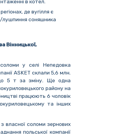
нтаженні в котел.
егіонах, де вугілля є
оми/лушпиння соняшника
а Вінницької,
 соломи у селі Непедовка
панії ASKET склали 5,6 млн.
 до 5 т за зміну. Ще одна
нокуриловецького району на
бництві працюють 6 чоловік
нокуриловецькому та інших
з власної соломи зернових
аднання польської компанії