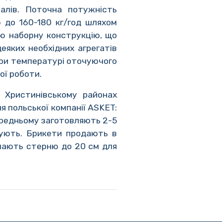
алів. Поточна потужність
ю до 160-180 кг/год шляхом
ю наборну конструкцію, що
яких необхідних агрегатів
при температурі оточуючого
ої роботи.
 Христинівському районах
я польської компанії ASKET:
середньому заготовляють 2-5
кують. Брикети продають в
ишають стерню до 20 см для