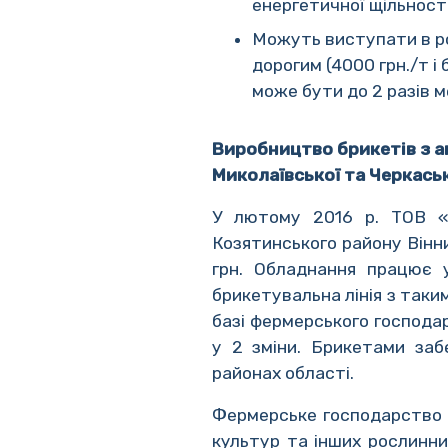
енергетичної щільност
Можуть виступати в рол
дорогим (4000 грн./т і
може бути до 2 разів ме
Виробництво брикетів з а
Миколаївської та Черкась
У лютому 2016 р. ТОВ «С
Козятинського району Вінни
грн. Обладнання працює у
брикетувальна лінія з так
базі фермерського господа
у 2 зміни. Брикетами заб
районах області.
Фермерське господарство 
культур та інших рослинни