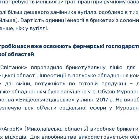
і потребують менших витрат праці при ручному зава
і більш дешевого замінника вугілля, особливо в тих р
 більше). Вартість одиниці енергії в брикетах з сол
нше, ніж у вугіллі.
гробіомаси вже освоюють фермерські господарств
кої областей
вітанок» впровадило брикетувальну лінію для
цької області. Інвестиції в польське обладнання ком
 дві зміни, потужність по готовій продукції –
им же обладнанням була запущена у с. Обухів Мурова
рства «Вищеольчедаївське» у липні 2017 р. На виро
езпечуються об’єкти соціальної сфери у Мурова
«АгроК» (Миколаївська область) виробляє брикети 
х відходів. Для виробництва використовується обл