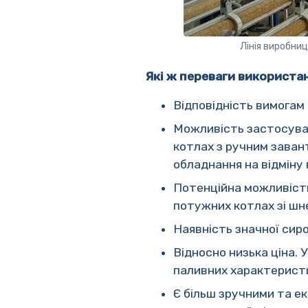
Лінія виробни
Які ж переваги використа
Відповідність вимогам 
Можливість застосуван
котлах з ручним заван
обладнання на відміну 
Потенційна можливість
потужних котлах зі шн
Наявність значної сиро
Відносно низька ціна. 
паливних характерист
Є більш зручними та ек