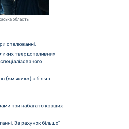
каська область
при спалюванні.
великих твердопаливних
 спеціалізованого
ю («м’яких») в більш
ровами при набагато кращих
анні. За рахунок більшої