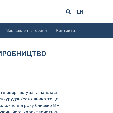
EN
Зацікавлені сторони
Контакти
ИРОБНИЦТВО
тв звертає увагу на власні
 кукурудзи/соняшника тощо.
алежно від року близько 8 –
щуючи його характеристики,