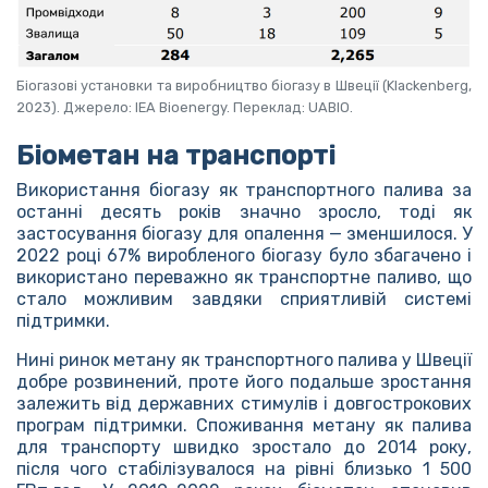
Біогазові установки та виробництво біогазу в Швеції (Klackenberg,
2023). Джерело: IEA Bioenergy. Переклад: UABIO.
Біометан на транспорті
Використання біогазу як транспортного палива за
останні десять років значно зросло, тоді як
застосування біогазу для опалення — зменшилося. У
2022 році 67% виробленого біогазу було збагачено і
використано переважно як транспортне паливо, що
стало можливим завдяки сприятливій системі
підтримки.
Нині ринок метану як транспортного палива у Швеції
добре розвинений, проте його подальше зростання
залежить від державних стимулів і довгострокових
програм підтримки. Споживання метану як палива
для транспорту швидко зростало до 2014 року,
після чого стабілізувалося на рівні близько 1 500