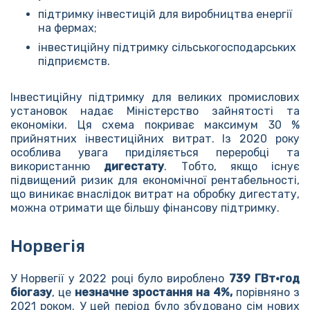
підтримку інвестицій для виробництва енергії
на фермах;
інвестиційну підтримку сільськогосподарських
підприємств.
Інвестиційну підтримку для великих промислових
установок надає Міністерство зайнятості та
економіки. Ця схема покриває максимум 30 %
прийнятних інвестиційних витрат. Із 2020 року
особлива увага приділяється переробці та
використанню
дигестату
. Тобто, якщо існує
підвищений ризик для економічної рентабельності,
що виникає внаслідок витрат на обробку дигестату,
можна отримати ще більшу фінансову підтримку.
Норвегія
У Норвегії у 2022 році було вироблено
739 ГВт·год
біогазу
, це
незначне зростання на 4%,
порівняно з
2021 роком. У цей період було збудовано сім нових