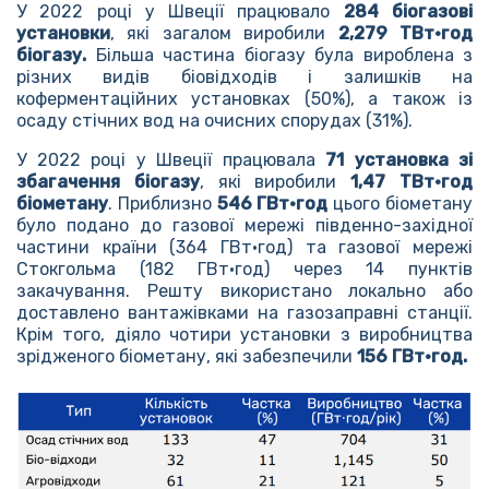
У 2022 році у Швеції працювало
284 біогазові
установки
, які загалом виробили
2,279 ТВт·год
біогазу.
Більша частина біогазу була вироблена з
різних видів біовідходів і залишків на
коферментаційних установках (50%), а також із
осаду стічних вод на очисних спорудах (31%).
У 2022 році у Швеції працювала
71 установка зі
збагачення біогазу
, які виробили
1,47 ТВт·год
біометану
. Приблизно
546 ГВт·год
цього біометану
було подано до газової мережі південно-західної
частини країни (364 ГВт·год) та газової мережі
Стокгольма (182 ГВт·год) через 14 пунктів
закачування. Решту використано локально або
доставлено вантажівками на газозаправні станції.
Крім того, діяло чотири установки з виробництва
зрідженого біометану, які забезпечили
156 ГВт·год.