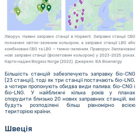
Ліворуч: Наявні заправні станції в Норвегії. Заправні станції CBG
позначені світло-зеленим кольором, а заправні станції LBG або
комбіновані CBG та LBG — темно-зеленим. Праворуч: Заплановані
нові заправні станції (фіолетовим кольором) у 2023–2025 роках.
Карти надані Biogass Norge (2022). Джерело: IEA Bioenergy.
Більшість станцій забезпечують заправку біо-CNG
(23 станції), тоді як три станції постачають біо-LNG,
а чотири пропонують обидва види палива: біо-CNG і
біо-LNG. У найближчі кілька років у планах
спорудити близько 20 нових заправних станцій, які
будуть розподілені більш рівномірно всією
територією країни.
Швеція