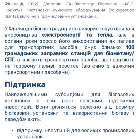
Фінляндії, 2022). Джерело: IEA Bioenergy. Переклад: UABIO.
Примітка: *установки сумісного зброджування (co-digestion
plants), включно з промисловими установками.
У Фінляндії біогаз традиційно використовується для
виробництва
електроенергії та тепла
, але в
останні роки зросло його використання як палива
для транспортних засобів. Існує близько
100
громадських заправних станцій для біометану/
СПГ
, а кількість транспортних засобів, що працюють
на газовому паливі, зростає (включно з важкими
транспортними засобами).
Підтримка
Найважливішими субсидіями для біогазових
установок є три різні програми підтримки
інвестицій. Вони різняться залежно від розміру
біогазової установки та використання біогазу і
передбачають:
підтримку інвестицій для великих промислових
установок;