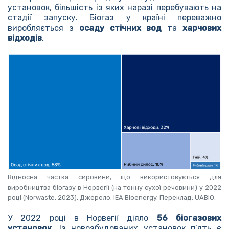
установок, більшість із яких наразі перебувають на
стадії запуску. Біогаз у країні переважно
виробляється з
осаду стічних вод
та
харчових
відходів
.
Відносна частка сировини, що використовується для
виробництва біогазу в Норвегії (на тонну сухої речовини) у 2022
році (Norwaste, 2023). Джерело: IEA Bioenergy. Переклад: UABIO.
У 2022 році в Норвегії діяло
56 біогазових
установок
. Із новозбудованих установок п’ять є