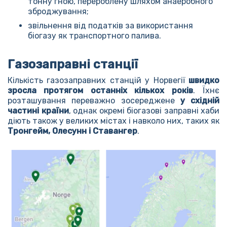
тонну гною, перероблену шляхом анаеробного
зброджування;
звільнення від податків за використання
біогазу як транспортного палива.
Газозаправні станції
Кількість газозаправних станцій у Норвегії
швидко
зросла протягом останніх кількох років
. Їхнє
розташування переважно зосереджене
у східній
частині країни
, однак окремі біогазові заправні хаби
діють також у великих містах і навколо них, таких як
Тронгейм, Олесунн і Ставангер
.