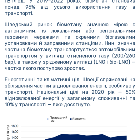
ГВт·год. У 2019–2022 роках біометан становив
понад 95% від усього використання газу в
транспорті.
Шведський ринок біометану значною мірою є
автономним, із локальними або регіональними
газовими мережами та окремими біогазовими
установками й заправними станціями. Нині значна
частина біометану транспортується автомобільним
транспортом у вигляді стисненого газу (200/260
бар), а також у зрідженому вигляді (LNG і біо-LNG) —
частка якого поступово зростає.
Енергетичні та кліматичні цілі Швеції спрямовані на
збільшення частки відновлюваної енергії, особливо у
транспорті. Національні цілі на 2020 рік — 50%
відновлюваної енергії у загальному споживанні та
10% у транспорті — вже досягнуто.