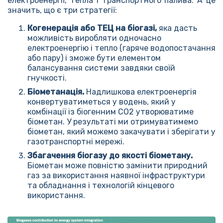
електроенергії, тепла і транспортного палива. А це
значить, що є три стратегії:
Когенерація або ТЕЦ на біогазі,
яка дасть
можливість виробляти одночасно
електроенергію і тепло (гаряче водопостачання
або пару) і зможе бути елементом
балансування системи завдяки своїй
гнучкості.
Біометанація.
Надлишкова електроенергія
конвертуватиметься у водень, який у
комбінації із біогенним СО2 утворюватиме
біометан. У результаті ми отримуватимемо
біометан, який можемо закачувати і зберігати у
газотранспортні мережі.
Збагачення біогазу до якості біометану.
Біометан може повністю замінити природний
газ за використання наявної інфраструктури
та обладнання і технологій кінцевого
використання.