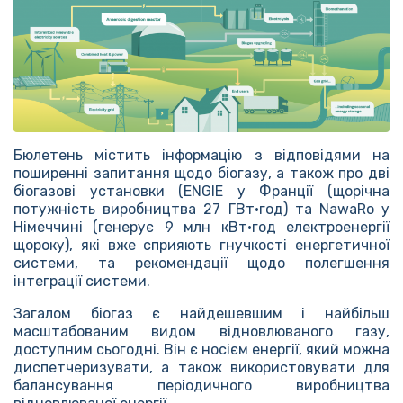
Бюлетень містить інформацію з відповідями на
поширенні запитання щодо біогазу, а також про дві
біогазові установки (ENGIE у Франції (щорічна
потужність виробництва 27 ГВт•год) та NawaRo у
Німеччині (генерує 9 млн кВт•год електроенергії
щороку), які вже сприяють гнучкості енергетичної
системи, та рекомендації щодо полегшення
інтеграції системи.
Загалом біогаз є найдешевшим і найбільш
масштабованим видом відновлюваного газу,
доступним сьогодні. Він є носієм енергії, який можна
диспетчеризувати, а також використовувати для
балансування періодичного виробництва