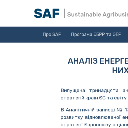
Про SAF
Програма ЄБРР та GEF
АНАЛІЗ ЕНЕРГЕ
НИХ
Випущена тринадцята ана
стратегій країн ЄС та світу 
В Аналітичній записці № 1
розвитку відновлюваної ен
стратегії Євросоюзу в ціло