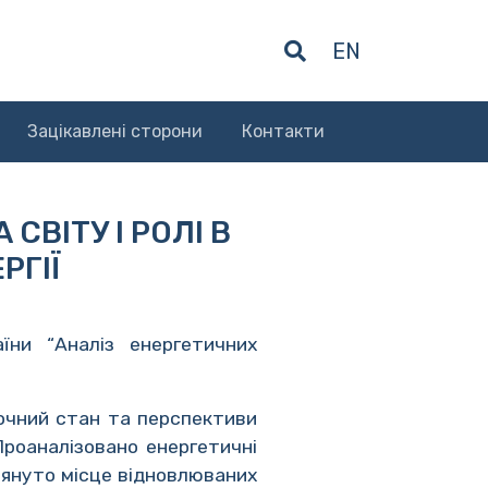
EN
Зацікавлені сторони
Контакти
СВІТУ І РОЛІ В
РГІЇ
їни “Аналіз енергетичних
точний стан та перспективи
Проаналізовано енергетичні
глянуто місце відновлюваних