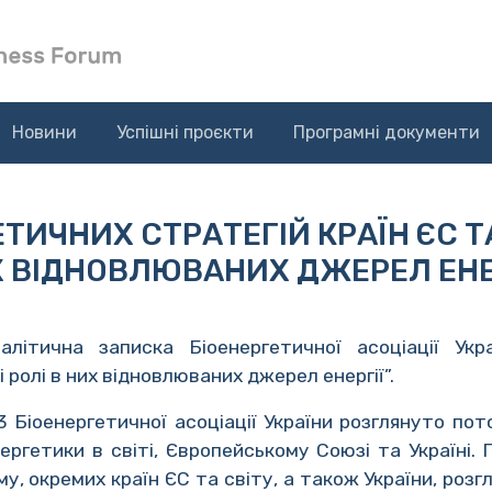
Новини
Успішні проєкти
Програмні документи
ТИЧНИХ СТРАТЕГІЙ КРАЇН ЄС ТА 
 ВІДНОВЛЮВАНИХ ДЖЕРЕЛ ЕНЕ
літична записка Біоенергетичної асоціації Укра
і ролі в них відновлюваних джерел енергії”.
3 Біоенергетичної асоціації України розглянуто по
ергетики в світі, Європейському Союзі та Україні. 
му, окремих країн ЄС та світу, а також України, роз